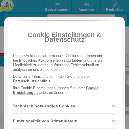
Beobachtungen
Anmelden
Registrieren
Auktions-Übersicht
Beendete Auktionen
Cookie Einstellungen &
Datenschutz
You're
1
page
page
2
page
3
page
4
page
5
page
6
page
7
page
...
page
1491
pa
on
Unsere Auktionsplattform nutzt Cookies um Ihnen ein
Sportbekleidung adidas
6
Info
bestmögliches Auktionserlebnis zu bieten und uns die
page
Versand
Gratis in der EU
Aug
Möglichkeit zu geben, auftretende Fehler schnell zu
analysieren und zu beheben.
1000
Detaillierte Informationen finden Sie in unserer
POSTEN
Datenschutzrichtlinie
.
Ihre Cookie-Einstellungen können Sie unter
Cookie
Einstellungen
jederzeit ändern.
Technisch notwendige Cookies
Trikots
Trainingsjacken
Pullover
Funktionalität von Drittanbietern