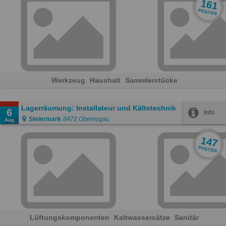
161
POSTEN
Werkzeug
Haushalt
Sammlerstücke
Lagerräumung: Installateur und Kältetechnik
6
Info
Steiermark
8472 Obervogau
Aug
147
POSTEN
Lüftungskomponenten
Kaltwassersätze
Sanitär