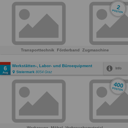
2
POSTEN
Transporttechnik
Förderband
Zugmaschine
Werkstätten-, Labor- und Büroequipment
6
Info
Steiermark
8054 Graz
Aug
400
POSTEN
Werkzeuge
Möbel
Verbrauchsmaterial