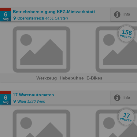
Betriebsbereinigung KFZ-Mietwerkstatt
6
Info
Oberösterreich
4451 Garsten
Aug
156
POSTEN
Werkzeug
Hebebühne
E-Bikes
17 Warenautomaten
6
Info
Wien
1220 Wien
Aug
17
POSTEN