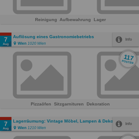
Reinigung
Aufbewahrung
Lager
Auflösung eines Gastronomiebetriebs
7
Info
Wien
1020 Wien
Aug
117
POSTEN
Pizzaöfen
Sitzgarnituren
Dekoration
Lagerräumung: Vintage Möbel, Lampen & Deko
7
Info
Wien
1210 Wien
Aug