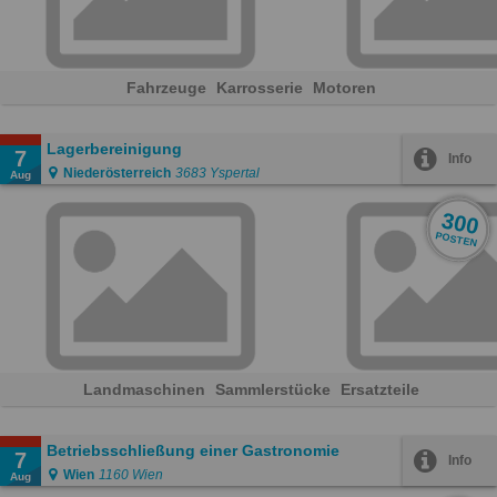
Fahrzeuge
Karrosserie
Motoren
Lagerbereinigung
7
Info
Niederösterreich
3683 Yspertal
Aug
300
POSTEN
Landmaschinen
Sammlerstücke
Ersatzteile
Betriebsschließung einer Gastronomie
7
Info
Wien
1160 Wien
Aug