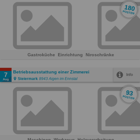
180
POSTEN
Gastroküche
Einrichtung
Niroschränke
Betriebsausstattung einer Zimmerei
7
Info
Steiermark
8943 Aigen im Ennstal
Aug
93
POSTEN
Maschinen
Werkzeug
Holzverarbeitung