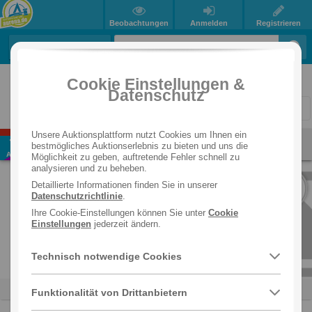
Beobachtungen
Anmelden
Registrieren
Auktions-Übersicht
Beendete Auktionen
Cookie Einstellungen &
Datenschutz
You're
1
page
page
2
page
3
page
4
page
5
page
6
page
7
page
...
page
1492
pa
on
Unsere Auktionsplattform nutzt Cookies um Ihnen ein
MAPE Distribution & Logistik GmbH: Küchen- & Hau
7
Info
bestmögliches Auktionserlebnis zu bieten und uns die
page
Versand
Gratis in der EU
shaltswaren
Aug
Möglichkeit zu geben, auftretende Fehler schnell zu
analysieren und zu beheben.
294
Detaillierte Informationen finden Sie in unserer
POSTEN
Datenschutzrichtlinie
.
Ihre Cookie-Einstellungen können Sie unter
Cookie
Einstellungen
jederzeit ändern.
Technisch notwendige Cookies
Haushalt
Aufbewahrung
Küche
Funktionalität von Drittanbietern