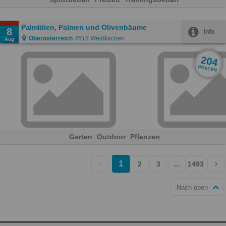
Palmlilien, Palmen und Olivenbäume
8
Info
Oberösterreich
4616 Weißkirchen
Aug
204
POSTEN
Garten
Outdoor
Pflanzen
You're
1
page
page
2
page
3
page
...
page
1493
pa
on
Nach oben
page