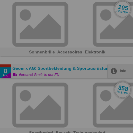
105
POSTEN
Sonnenbrille
Accessoires
Elektronik
Geomix AG: Sportbekleidung & Sportausrüstung
8
Info
Versand
Gratis in der EU
Aug
358
POSTEN
Sportbedarf
Freizeit
Trainingsbedarf