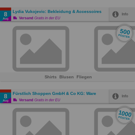
Lydia Vukojevic: Bekleidung & Accessoires
8
Info
Versand
Gratis in der EU
Aug
500
POSTEN
Shirts
Blusen
Fliegen
Fürstlich Shoppen GmbH & Co KG: Ware
8
Info
Versand
Gratis in der EU
Aug
1000
POSTEN