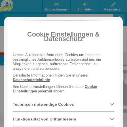
Beobachtungen
Anmelden
Registrieren
Auktions-Übersicht
Beendete Auktionen
Cookie Einstellungen &
Datenschutz
You're
1
page
page
2
page
3
page
4
page
5
page
6
page
7
page
...
page
1493
pa
on
Unsere Auktionsplattform nutzt Cookies um Ihnen ein
Premium Design Messeküche - "Burgenland Expo"
9
Info
bestmögliches Auktionserlebnis zu bieten und uns die
page
Burgenland
7122 Gols
Aug
Möglichkeit zu geben, auftretende Fehler schnell zu
analysieren und zu beheben.
1
Detaillierte Informationen finden Sie in unserer
POSTEN
Datenschutzrichtlinie
.
Ihre Cookie-Einstellungen können Sie unter
Cookie
Einstellungen
jederzeit ändern.
Technisch notwendige Cookies
Einbauküche
DAN-Küchen
Kochen
Funktionalität von Drittanbietern